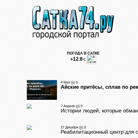
ПОГОДА В САТКЕ
+12.6
˚С
4 Мая
0
Айские притёсы, сплав по ре
7 Апреля
0
Истории людей, которые обма
27 Декабря
0
Реабилитационный центр для с